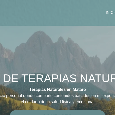
INIC
 DE TERAPIAS NATU
Terapias Naturales en Mataró
cio personal donde comparto contenidos basados en mi experie
el cuidado de la salud física y emocional