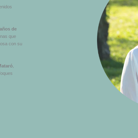
enidos
 años de
onas que
uosa con su
Mataró
,
foques