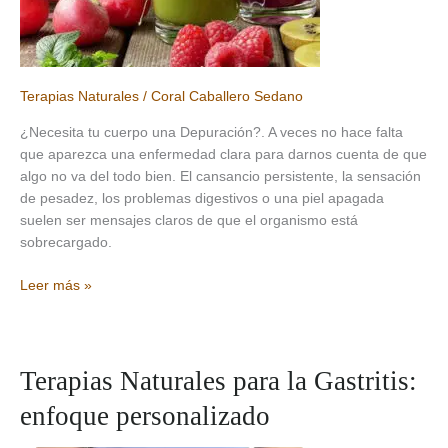
Terapias Naturales
/
Coral Caballero Sedano
¿Necesita tu cuerpo una Depuración?. A veces no hace falta
que aparezca una enfermedad clara para darnos cuenta de que
algo no va del todo bien. El cansancio persistente, la sensación
de pesadez, los problemas digestivos o una piel apagada
suelen ser mensajes claros de que el organismo está
sobrecargado.
Depuración
Leer más »
y
desintoxicación
natural:
un
Terapias Naturales para la Gastritis:
reset
enfoque personalizado
para
tu