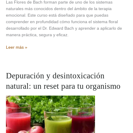
Las Flores de Bach forman parte de uno de los sistemas
naturales más conocidos dentro del ámbito de la terapia
emocional. Este curso está diseñado para que puedas
comprender en profundidad cómo funciona el sistema floral
desarrollado por el Dr. Edward Bach y aprender a aplicarlo de
manera práctica, segura y eficaz.
Curso
Leer más »
de
Flores
de
Bach:
Depuración y desintoxicación
formación
natural: un reset para tu organismo
completa
para
el
equilibrio
emocional