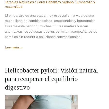
Terapias Naturales
/
Coral Caballero Sedano
/
Embarazo y
maternidad
El embarazo es una etapa muy especial en la vida de una
mujer, llena de cambios físicos, emocionales y hormonales.
Durante este periodo, muchas futuras madres buscan
alternativas respetuosas que les permitan acompañar estos
cambios sin recurrir a soluciones convencionales.
Terapias
Leer más »
Naturales
en
el
embarazo:
Helicobacter pylori: visión natural
Cuidados
para recuperar el equilibrio
y
Acompañamiento
digestivo