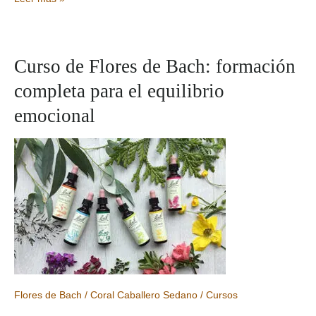
y
Ansiedad:
como
la
Curso de Flores de Bach: formación
vitamina
completa para el equilibrio
B
puede
emocional
ayudarte
de
forma
natural
Flores de Bach
/
Coral Caballero Sedano
/
Cursos