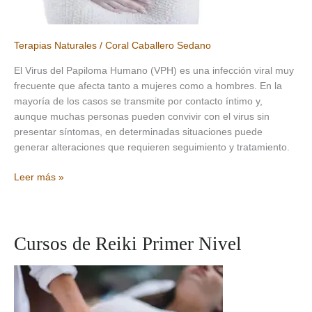
Terapias Naturales
/
Coral Caballero Sedano
El Virus del Papiloma Humano (VPH) es una infección viral muy
frecuente que afecta tanto a mujeres como a hombres. En la
mayoría de los casos se transmite por contacto íntimo y,
aunque muchas personas pueden convivir con el virus sin
presentar síntomas, en determinadas situaciones puede
generar alteraciones que requieren seguimiento y tratamiento.
Virus
Leer más »
del
Papiloma
Humano
(VPH):
Cursos de Reiki Primer Nivel
abordaje
desde
la
Salud