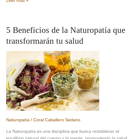
Trastornos
Leer más »
de
la
menstruación
y
5 Beneficios de la Naturopatía que
cómo
transformarán tu salud
abordarlos
con
Terapias
Naturales
Naturopatía
/
Coral Caballero Sedano
La Naturopatía es una disciplina que busca restablecer el
equilibrio natural del cuerpo y la mente, promoviendo la salud