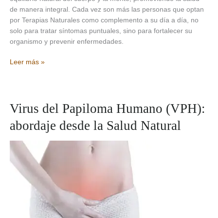
de manera integral. Cada vez son más las personas que optan
por Terapias Naturales como complemento a su día a día, no
solo para tratar síntomas puntuales, sino para fortalecer su
organismo y prevenir enfermedades.
5
Leer más »
Beneficios
de
la
Naturopatía
Virus del Papiloma Humano (VPH):
que
abordaje desde la Salud Natural
transformarán
tu
salud