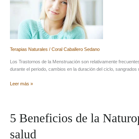
Terapias Naturales
/
Coral Caballero Sedano
Los Trastornos de la Menstruación son relativamente frecuentes
durante el periodo, cambios en la duración del ciclo, sangra
Trastornos
Leer más »
de
la
menstruación
y
5 Beneficios de la Naturo
cómo
abordarlos
salud
con