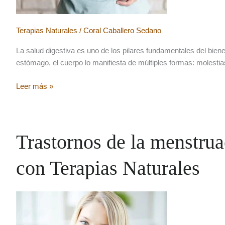
Terapias Naturales
/
Coral Caballero Sedano
La salud digestiva es uno de los pilares fundamentales del bien
estómago, el cuerpo lo manifiesta de múltiples formas: molestias
Helicobacter
Leer más »
pylori:
visión
natural
para
Trastornos de la menstru
recuperar
el
con Terapias Naturales
equilibrio
digestivo