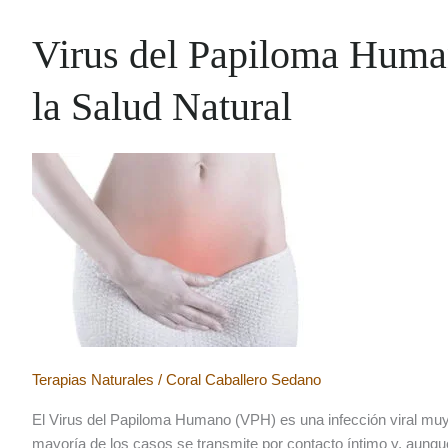
la
Naturopatía
Virus del Papiloma Huma
que
transformarán
la Salud Natural
tu
salud
Terapias Naturales
/
Coral Caballero Sedano
El Virus del Papiloma Humano (VPH) es una infección viral muy
mayoría de los casos se transmite por contacto íntimo y, aunq