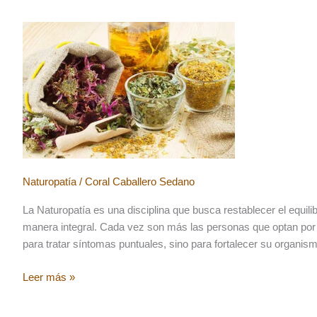
Terapias
Naturales
Naturopatía
/
Coral Caballero Sedano
La Naturopatía es una disciplina que busca restablecer el equili
manera integral. Cada vez son más las personas que optan por
para tratar síntomas puntuales, sino para fortalecer su organi
5
Leer más »
Beneficios
de