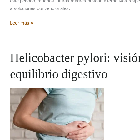
este periodo, muchas futuras madres buscan alternativas respe
a soluciones convencionales.
Terapias
Leer más »
Naturales
en
el
embarazo:
Helicobacter pylori: visió
Cuidados
y
equilibrio digestivo
Acompañamiento