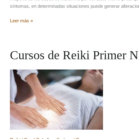
síntomas, en determinadas situaciones puede generar alteracio
Virus
Leer más »
del
Papiloma
Humano
(VPH):
Cursos de Reiki Primer N
abordaje
desde
la
Salud
Natural