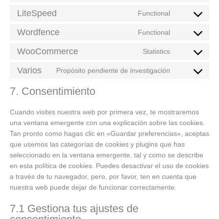
service
to
LiteSpeed
google-
Functional
Consent
service
fonts
to
Wordfence
google-
Functional
Consent
service
maps
to
WooCommerce
litespeed
Statistics
Consent
service
to
Varios
wordfence
Propósito pendiente de investigación
Consent
service
to
woocommerc
7. Consentimiento
service
varios
Cuando visites nuestra web por primera vez, te mostraremos
una ventana emergente con una explicación sobre las cookies.
Tan pronto como hagas clic en «Guardar preferencias», aceptas
que usemos las categorías de cookies y plugins que has
seleccionado en la ventana emergente, tal y como se describe
en esta política de cookies. Puedes desactivar el uso de cookies
a través de tu navegador, pero, por favor, ten en cuenta que
nuestra web puede dejar de funcionar correctamente.
7.1 Gestiona tus ajustes de